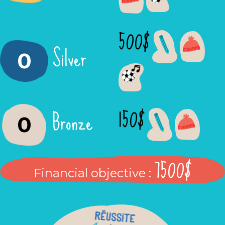
500$
Silver
0
150$
Bronze
0
7500$
Financial objective :