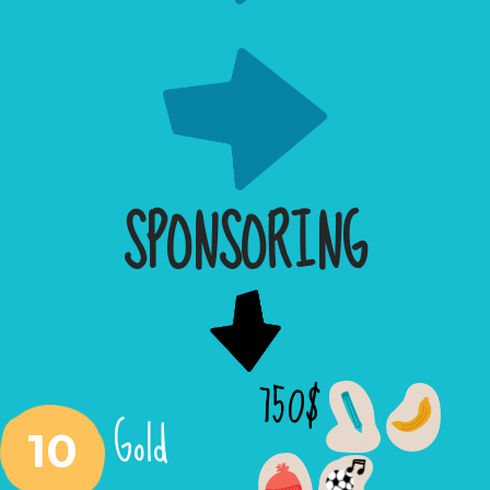
SPONSORING
750$
Gold
10