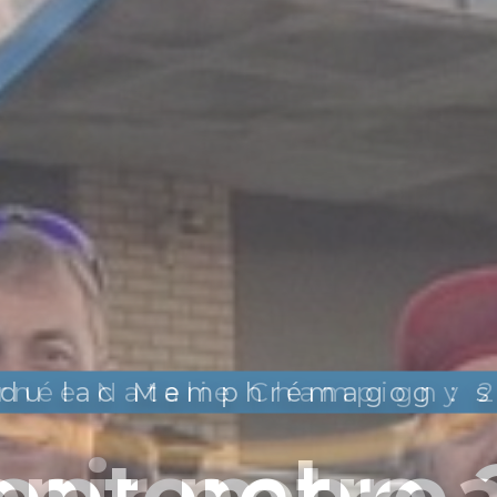
rnée Natalie Champigny 
nir notre 