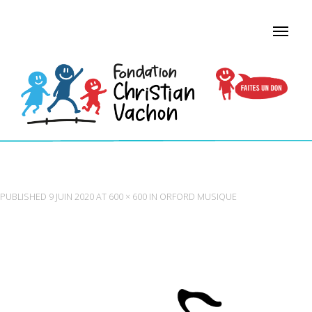
ORFORD MUSIQUE
PUBLISHED
9 JUIN 2020
AT
600 × 600
IN
ORFORD MUSIQUE