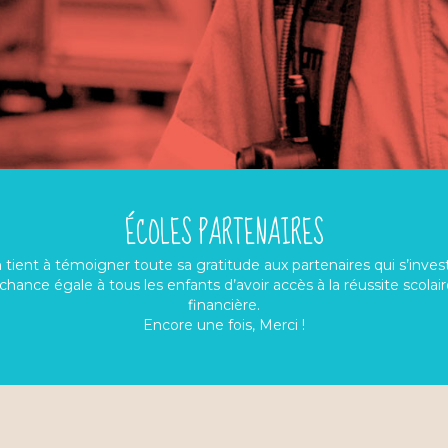
ÉCOLES PARTENAIRES
tient à témoigner toute sa gratitude aux partenaires qui s’investi
chance égale à tous les enfants d’avoir accès à la réussite scolai
financière.
Encore une fois, Merci !