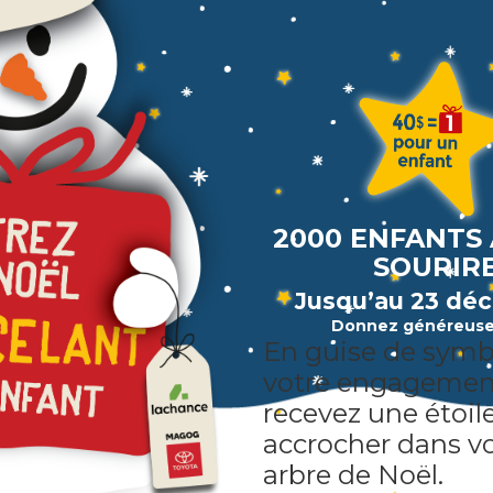
2000 ENFANTS 
SOURIR
Jusqu’au 23 dé
Donnez généreus
En guise de symb
votre engagemen
recevez une étoil
accrocher dans v
arbre de Noël.