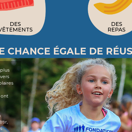
DES
DES
VÊTEMENTS
REPAS
E CHANCE ÉGALE DE RÉUS
 plus
avers
laires
 ont
à
tir,
s