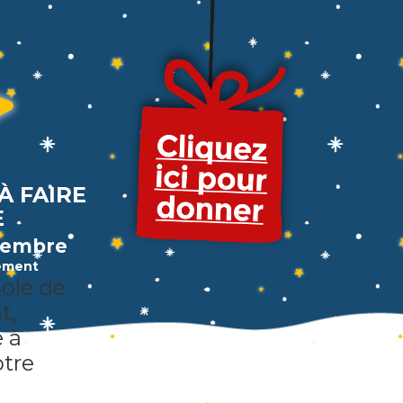
À FAIRE
E
cembre
ement
ole de
t,
e à
otre