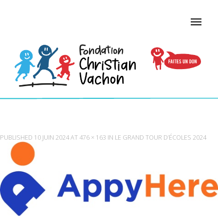
APPYHERE_LOGO_RVB (DIGITAL)
PUBLISHED
10 JUIN 2024
AT
476 × 163
IN
LE GRAND TOUR D’ÉCOLES 2024