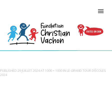
SQUALEQUEST (002)
PUBLISHED
29 JUILLET 2024
AT
1000 × 1000
IN
LE GRAND TOUR D’ÉCOLES
2024