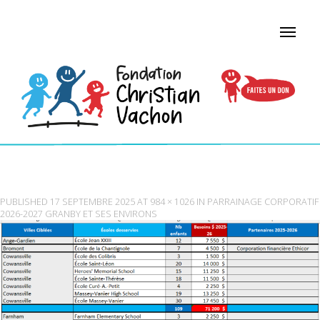
TABLEAUGRANBY
PUBLISHED
17 SEPTEMBRE 2025
AT
984 × 1026
IN
PARRAINAGE CORPORATIF
2026-2027 GRANBY ET SES ENVIRONS