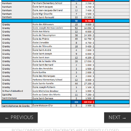
←
PREVIOUS
NEXT
→
BOTH COMMENTS AND TRACKBACKS ARE CURRENTLY CLOSED.