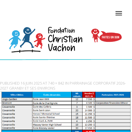
TABLEAUGRANBY
PUBLISHED
16 JUIN 2025
AT
740 × 842
IN
PARRAINAGE CORPORATIF 2026-
2027 GRANBY ET SES ENVIRONS