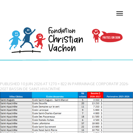
SAINT-HYACINTHE
PUBLISHED
10 JUIN 2026
AT
1270 × 822
IN
PARRAINAGE CORPORATIF 2026-
2027 BASSIN DE SAINT-HYACINTHE