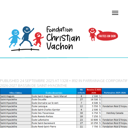
TABLEAUSAINTHYACINTHE
PUBLISHED
24 SEPTEMBRE 2025
AT
1328 × 892
IN
PARRAINAGE CORPORATIF
2026-2027 BASSIN DE SAINT-HYACINTHE