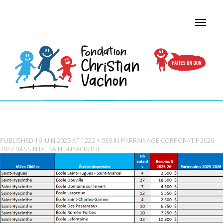
TABLEAUSAINTHYACINTHE
PUBLISHED
16 JUIN 2025
AT
1222 × 930
IN
PARRAINAGE CORPORATIF 2026-
2027 BASSIN DE SAINT-HYACINTHE