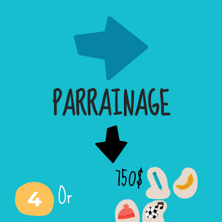
PARRAINAGE
750$
Or
4