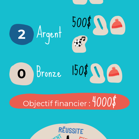
500$
Argent
2
150$
Bronze
0
4000$
Objectif financier :