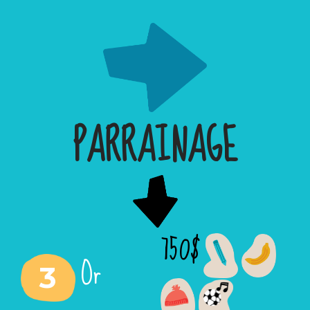
PARRAINAGE
750$
Or
3