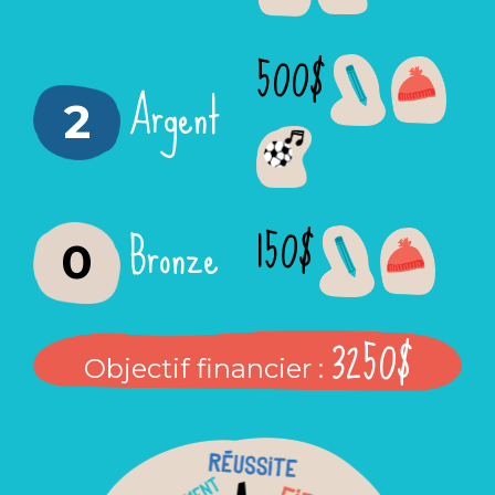
500$
Argent
2
150$
Bronze
0
3250$
Objectif financier :