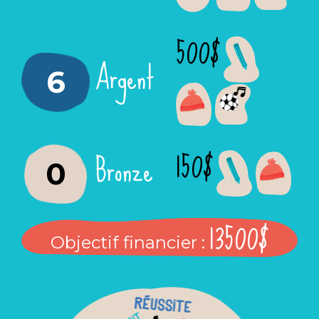
500$
Argent
6
150$
Bronze
0
13500$
Objectif financier :