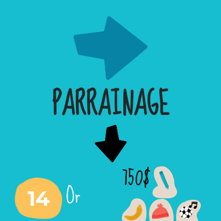
PARRAINAGE
750$
Or
14