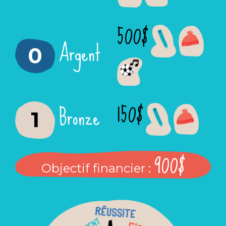
500$
Argent
0
150$
Bronze
1
900$
Objectif financier :