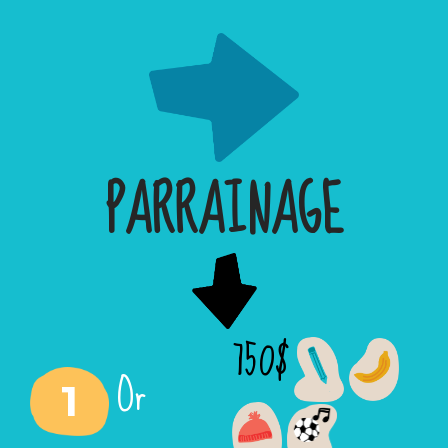
PARRAINAGE
750$
Or
1