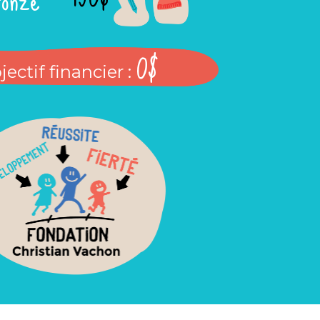
0$
jectif financier :