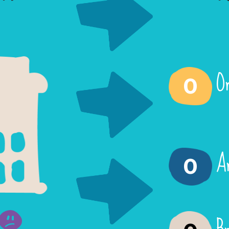
O
0
A
0
B