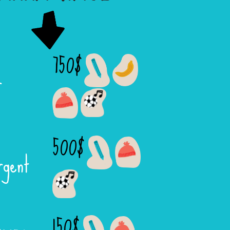
750$
r
500$
rgent
150$
ronze