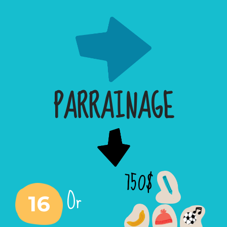
PARRAINAGE
750$
Or
16