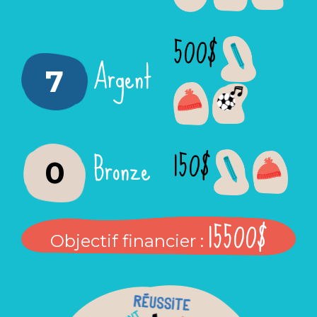
500$
Argent
7
150$
Bronze
0
15500$
Objectif financier :