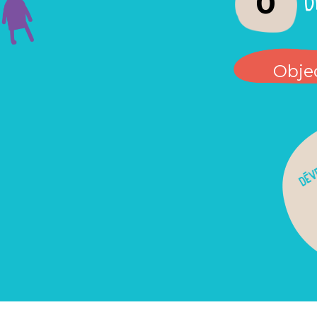
0
Objec