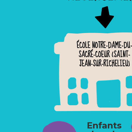
ÉCOLE NOTRE-DAME-DU
SACRÉ-COEUR (SAINT-
JEAN-SUR-RICHELIEU)
Enfants