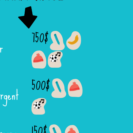
750$
r
500$
rgent
150$
ronze