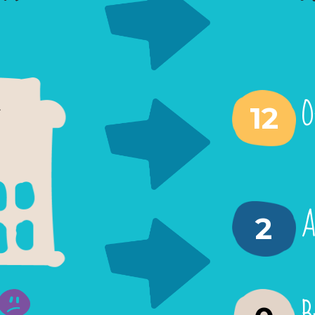
O
-
12
A
2
B