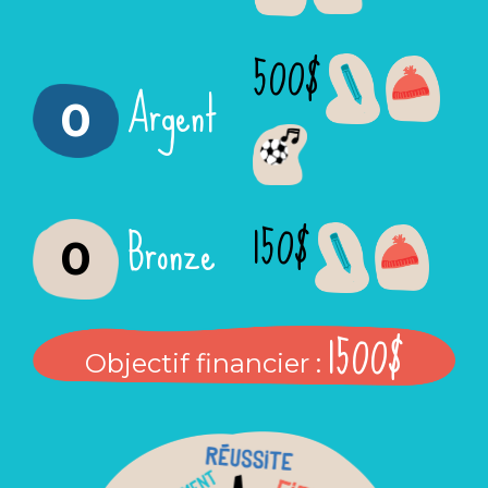
500$
Argent
0
150$
Bronze
0
1500$
Objectif financier :