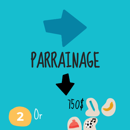
PARRAINAGE
750$
Or
2