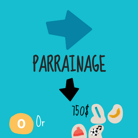
PARRAINAGE
750$
Or
0