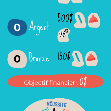
500$
Argent
0
150$
Bronze
0
0$
Objectif financier :