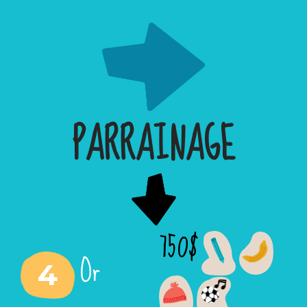
PARRAINAGE
750$
Or
4