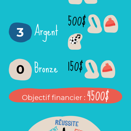
500$
Argent
3
150$
Bronze
0
4500$
Objectif financier :