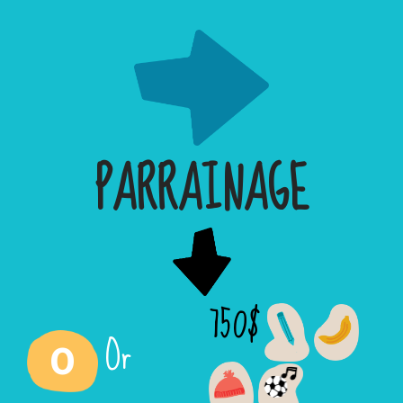
PARRAINAGE
750$
Or
0