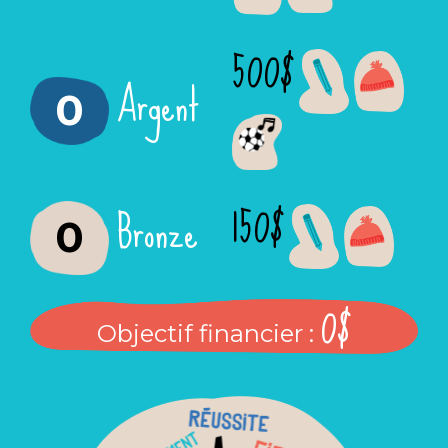
500$
Argent
0
150$
Bronze
0
0$
Objectif financier :