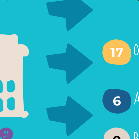
O
17
A
6
B