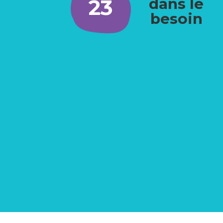
23
dans le
besoin