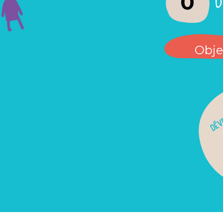
0
Objec