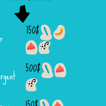
750$
r
500$
rgent
150$
ronze