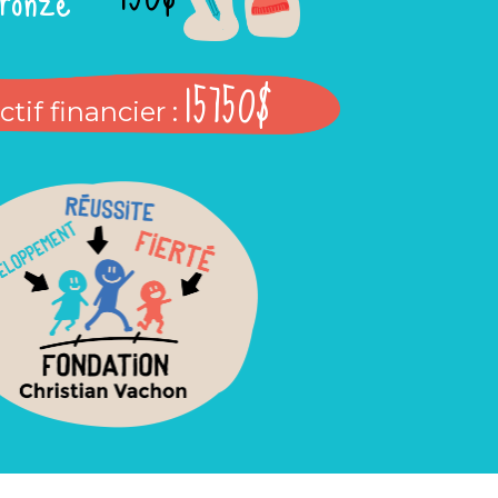
15750$
tif financier :