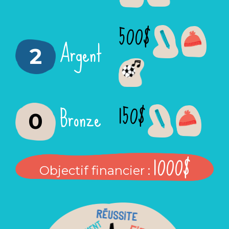
500$
Argent
2
150$
Bronze
0
1000$
Objectif financier :