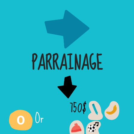
PARRAINAGE
750$
Or
0