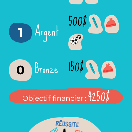
500$
Argent
1
150$
Bronze
0
4250$
Objectif financier :