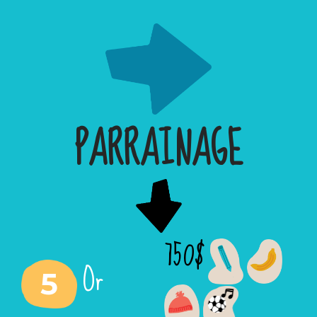
PARRAINAGE
750$
Or
5