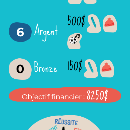
500$
Argent
6
150$
Bronze
0
8250$
Objectif financier :