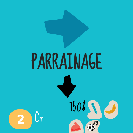
PARRAINAGE
750$
Or
2