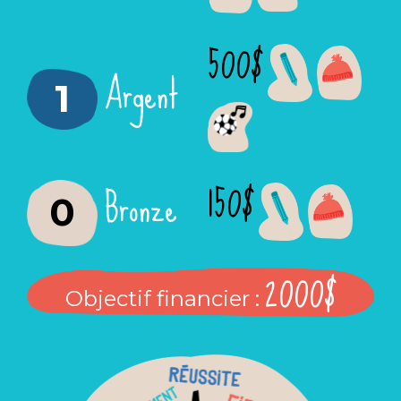
500$
Argent
1
150$
Bronze
0
2000$
Objectif financier :