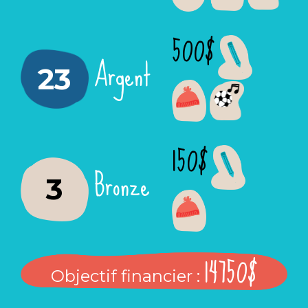
500$
Argent
23
150$
Bronze
3
14750$
Objectif financier :