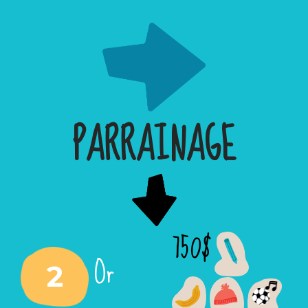
PARRAINAGE
750$
Or
2