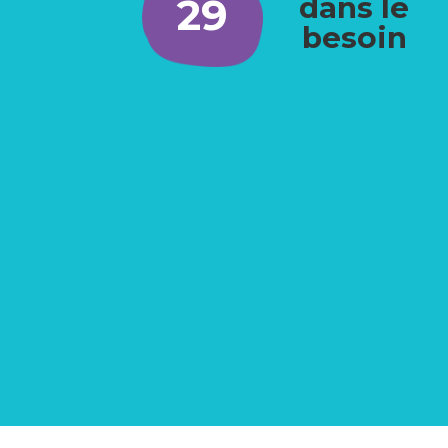
29
dans le
besoin