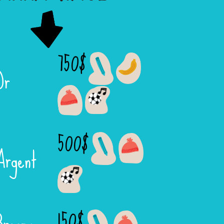
750$
Or
500$
Argent
150$
Bronze