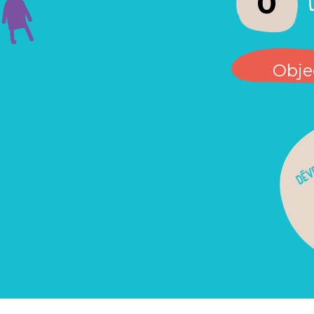
0
Objec