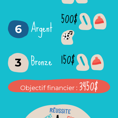
500$
Argent
6
150$
Bronze
3
3450$
Objectif financier :