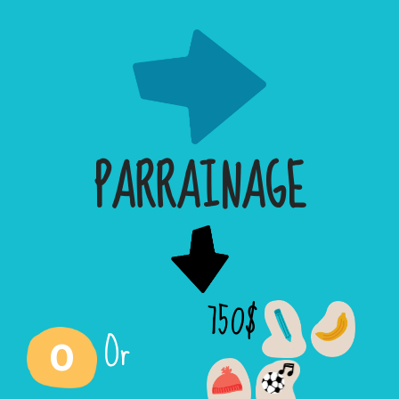
PARRAINAGE
750$
Or
0