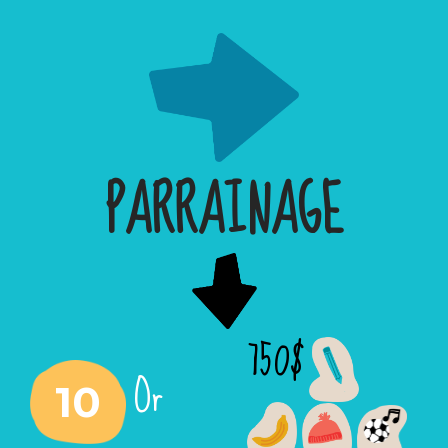
PARRAINAGE
750$
Or
10