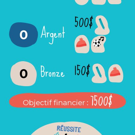
500$
Argent
0
150$
Bronze
0
7500$
Objectif financier :