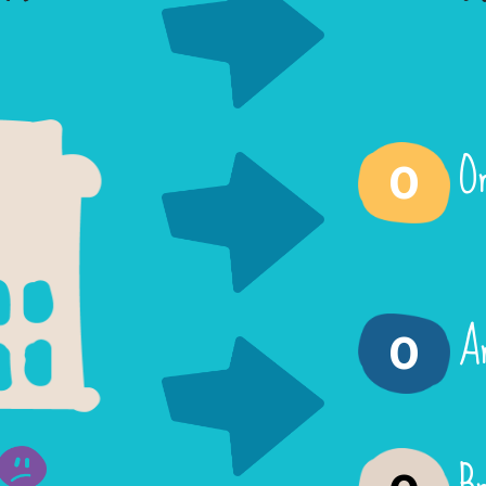
O
0
A
0
B