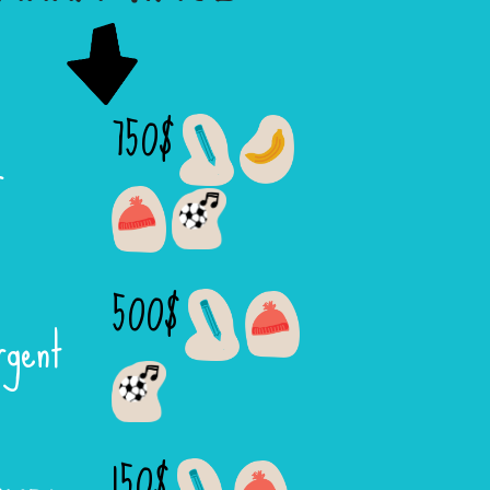
750$
r
500$
rgent
150$
ronze