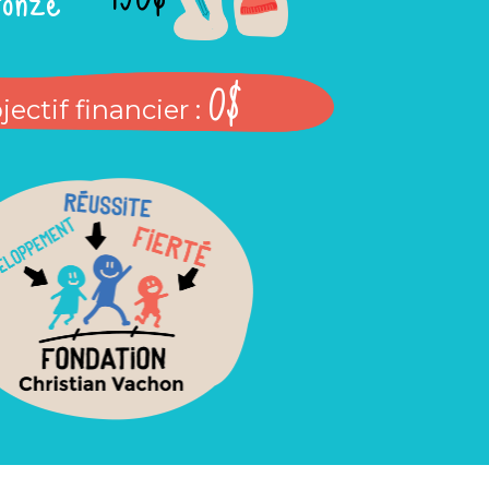
0$
jectif financier :