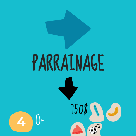
PARRAINAGE
750$
Or
4