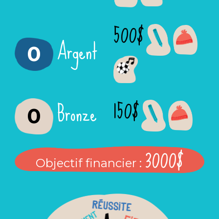
500$
Argent
0
150$
Bronze
0
3000$
Objectif financier :