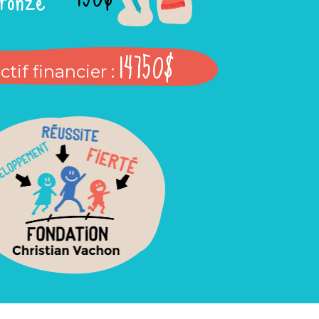
14750$
tif financier :