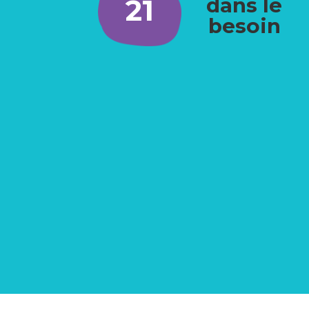
21
dans le
besoin