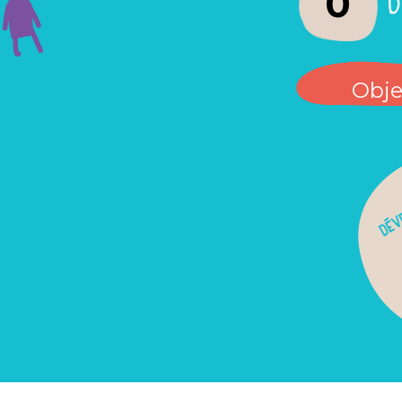
0
Objec