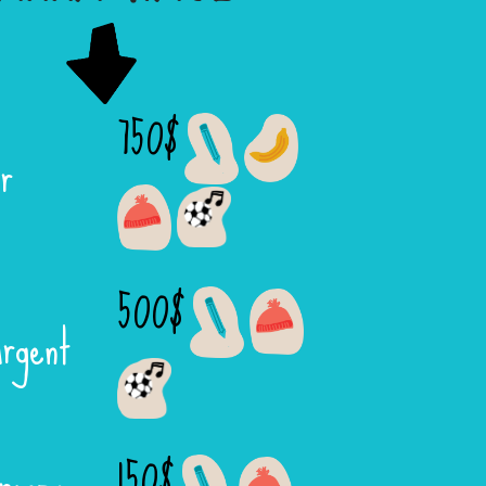
750$
r
500$
rgent
150$
ronze