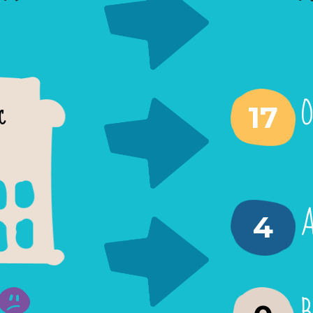
O
17
C
A
4
B