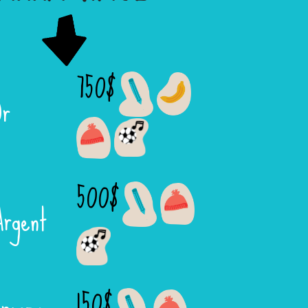
750$
Or
500$
rgent
150$
ronze