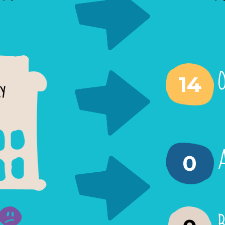
14
RY
A
0
B