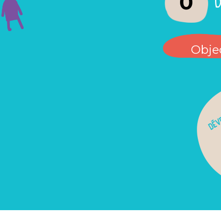
0
Objec