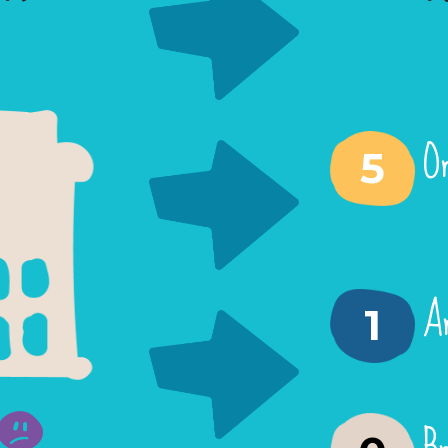
O
5
A
1
B