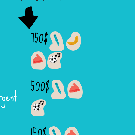
750$
r
500$
rgent
150$
ronze