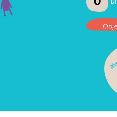
0
Obje