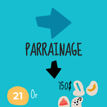
PARRAINAGE
750$
Or
21