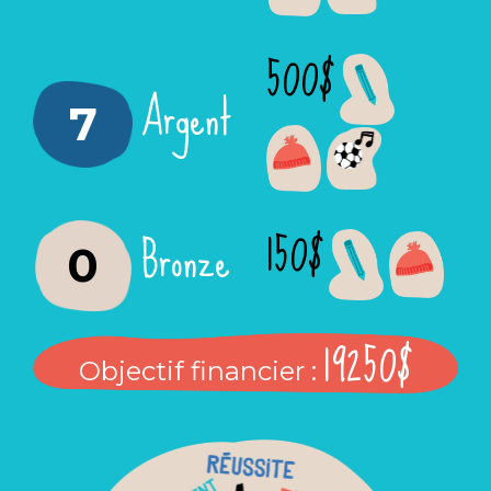
500$
Argent
7
150$
Bronze
0
19250$
Objectif financier :