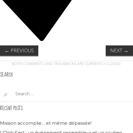
←
PREVIOUS
NEXT
→
BOTH COMMENTS AND TRACKBACKS ARE CURRENTLY CLOSED.
SEARCH
Search
for:
RECENT POSTS
Mission accomplie… et même dépassée!
L’Opti-Fest : un événement rassembleur et un soutien