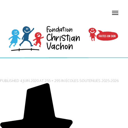
FLÈCHE NOIRE
PUBLISHED
4 JUIN 2020
AT
255 × 295
IN
ÉCOLES SOUTENUES 2025-2026