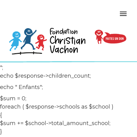
";
echo $response->children_count;
echo " Enfants";
$sum = 0;
foreach ( $response->schools as $school )
{
$sum += $school->total_amount_school;
}