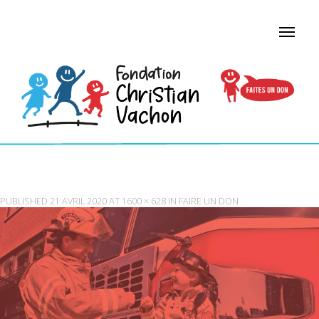
BANNIÈRE POMPIER
PUBLISHED
21 AVRIL 2020
AT
1600 × 628
IN
FAIRE UN DON