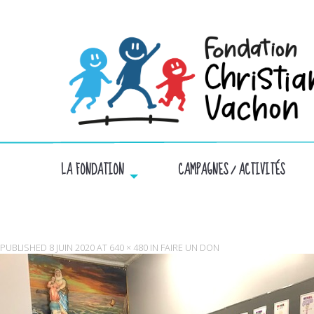
LA FONDATION
CAMPAGNES / ACTIVITÉS
PUBLISHED
8 JUIN 2020
AT
640 × 480
IN
FAIRE UN DON