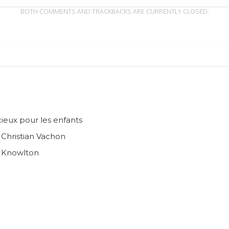
BOTH COMMENTS AND TRACKBACKS ARE CURRENTLY CLOSED.
ieux pour les enfants
n Christian Vachon
e Knowlton