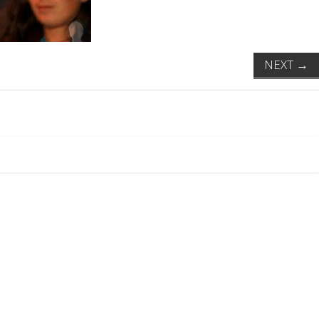
NEXT
→