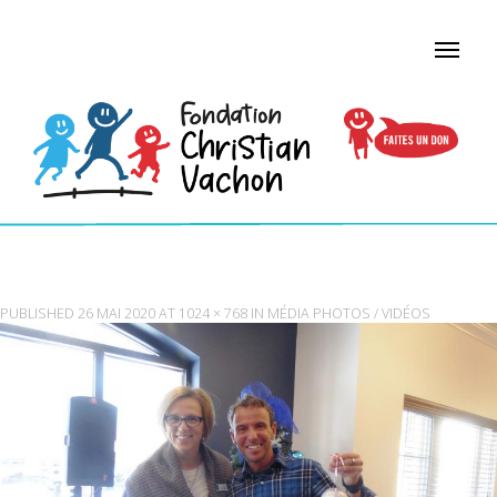
FONDATION-CHRISTIAN-VACHON-010
PUBLISHED
26 MAI 2020
AT
1024 × 768
IN
MÉDIA PHOTOS / VIDÉOS