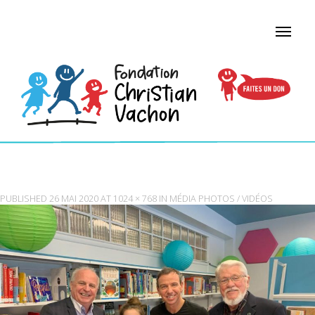
IMG_6419
PUBLISHED
26 MAI 2020
AT
1024 × 768
IN
MÉDIA PHOTOS / VIDÉOS