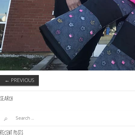
←
PREVIOUS
SEARCH
Search
for:
RECENT POSTS