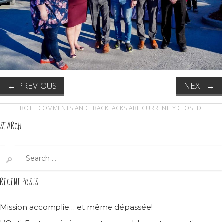
←
PREVIOUS
NEXT
→
BOTH COMMENTS AND TRACKBACKS ARE CURRENTLY CLOSED.
SEARCH
Search
for:
RECENT POSTS
Mission accomplie… et même dépassée!