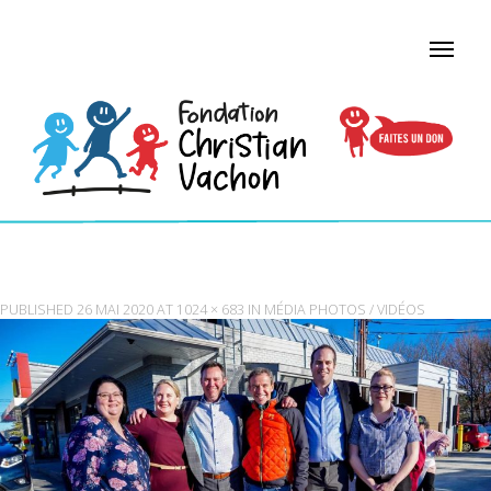
RECEIVED_1321146484703404
PUBLISHED
26 MAI 2020
AT
1024 × 683
IN
MÉDIA PHOTOS / VIDÉOS