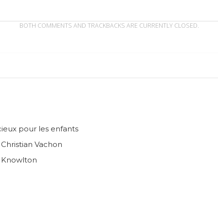
BOTH COMMENTS AND TRACKBACKS ARE CURRENTLY CLOSED.
ieux pour les enfants
n Christian Vachon
e Knowlton