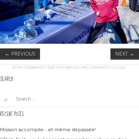
←
PREVIOUS
NEXT
→
BOTH COMMENTS AND TRACKBACKS ARE CURRENTLY CLOSED.
SEARCH
Search
for:
RECENT POSTS
Mission accomplie… et même dépassée!