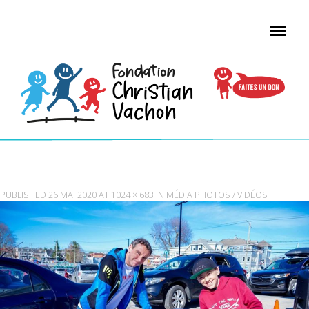
RECEIVED_399183857598678
PUBLISHED
26 MAI 2020
AT
1024 × 683
IN
MÉDIA PHOTOS / VIDÉOS