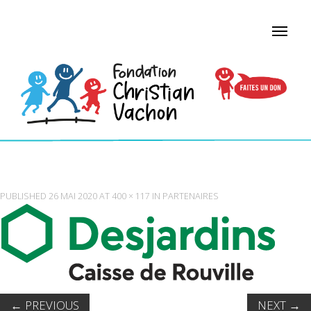
CAISSE DESJARDINS DE ROUVILLE
PUBLISHED
26 MAI 2020
AT
400 × 117
IN
PARTENAIRES
←
PREVIOUS
NEXT
→