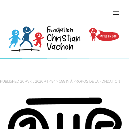
PILIER
PUBLISHED
20 AVRIL 2020
AT
494 × 588
IN
À PROPOS DE LA FONDATION